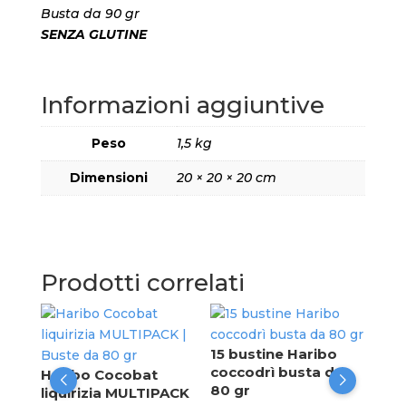
Busta da 90 gr
SENZA GLUTINE
Informazioni aggiuntive
Peso
1,5 kg
Dimensioni
20 × 20 × 20 cm
Prodotti correlati
Meg
zuc
15 bustine Haribo
gr
coccodrì busta da
Haribo Cocobat
80 gr
ta
liquirizia MULTIPACK
Reg