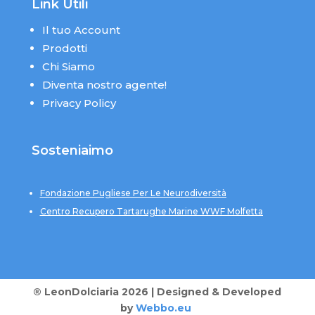
Link Utili
Il tuo Account
Prodotti
Chi Siamo
Diventa nostro agente!
Privacy Policy
Sosteniaimo
Fondazione Pugliese Per Le Neurodiversità
Centro Recupero Tartarughe Marine WWF Molfetta
® LeonDolciaria 2026 | Designed & Developed
by
Webbo.eu