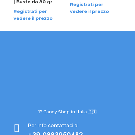
| Buste da 80 gr
Registrati per
ved
Registrati per
vedere il prezzo
vedere il prezzo
1° Candy Shop in Italia 🇮🇹

Per info contattaci al
+39 0883950482