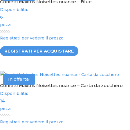
Confetti Maxtris Noisettes nuance – Blue
Disponibilità:
6
pezzi
0
Registrati per vedere il prezzo
o
u
t
REGISTRATI PER ACQUISTARE
o
f
5
In offerta!
Confetti Maxtris Noisettes nuance – Carta da zucchero
Disponibilità:
14
pezzi
0
Registrati per vedere il prezzo
o
u