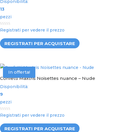
Disponibilità:
13
pezzi
0
Registrati per vedere il prezzo
o
u
t
REGISTRATI PER ACQUISTARE
o
f
5
In offerta!
Confetti Maxtris Noisettes nuance – Nude
Disponibilità:
9
pezzi
0
Registrati per vedere il prezzo
o
u
t
REGISTRATI PER ACQUISTARE
o
f