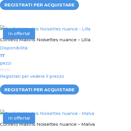
t
REGISTRATI PER ACQUISTARE
o
f
5
In offerta!
Confetti Maxtris Noisettes nuance – Lilla
Disponibilità:
17
pezzi
0
Registrati per vedere il prezzo
o
u
t
REGISTRATI PER ACQUISTARE
o
f
5
In offerta!
Confetti Maxtris Noisettes nuance – Malva