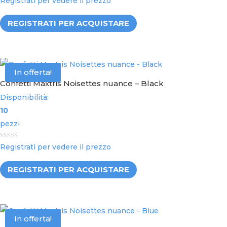
Registrati per vedere il prezzo
o
u
t
REGISTRATI PER ACQUISTARE
o
f
5
In offerta!
Confetti Maxtris Noisettes nuance – Black
Disponibilità:
10
pezzi
0
Registrati per vedere il prezzo
o
u
t
REGISTRATI PER ACQUISTARE
o
f
5
In offerta!