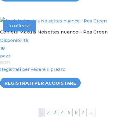
5
In offerta!
Confetti Maxtris Noisettes nuance – Pea Green
Disponibilità:
18
pezzi
0
Registrati per vedere il prezzo
o
u
t
REGISTRATI PER ACQUISTARE
o
f
5
1
2
3
4
5
6
7
→