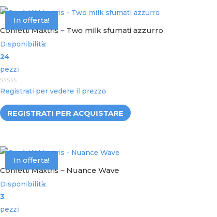
In offerta!
Confetti Maxtris – Two milk sfumati azzurro
Disponibilità:
24
pezzi
0
Registrati per vedere il prezzo
o
u
t
REGISTRATI PER ACQUISTARE
o
f
5
In offerta!
Confetti Maxtris – Nuance Wave
Disponibilità:
3
pezzi