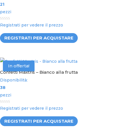
21
pezzi
0
Registrati per vedere il prezzo
o
u
t
REGISTRATI PER ACQUISTARE
o
f
5
In offerta!
Confetti Maxtris – Bianco alla frutta
Disponibilità:
38
pezzi
0
Registrati per vedere il prezzo
o
u
t
REGISTRATI PER ACQUISTARE
o
f
5