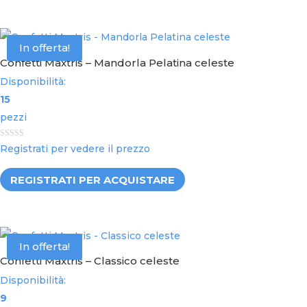
In offerta!
Confetti Maxtris – Mandorla Pelatina celeste
Disponibilità:
15
pezzi
0
Registrati per vedere il prezzo
o
u
t
REGISTRATI PER ACQUISTARE
o
f
5
In offerta!
Confetti Maxtris – Classico celeste
Disponibilità:
9