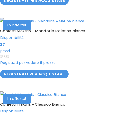
REGISTRATI PER ACQUISTARE
o
f
5
In offerta!
Confetti Maxtris – Mandorla Pelatina bianca
Disponibilità:
27
pezzi
0
Registrati per vedere il prezzo
o
u
t
REGISTRATI PER ACQUISTARE
o
f
5
In offerta!
Confetti Maxtris – Classico Bianco
Disponibilità: