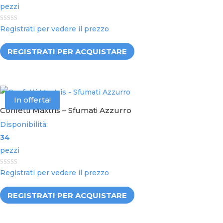
pezzi
0
Registrati per vedere il prezzo
o
u
t
REGISTRATI PER ACQUISTARE
o
f
5
In offerta!
Confetti Maxtris – Sfumati Azzurro
Disponibilità:
34
pezzi
0
Registrati per vedere il prezzo
o
u
t
REGISTRATI PER ACQUISTARE
o
f
5