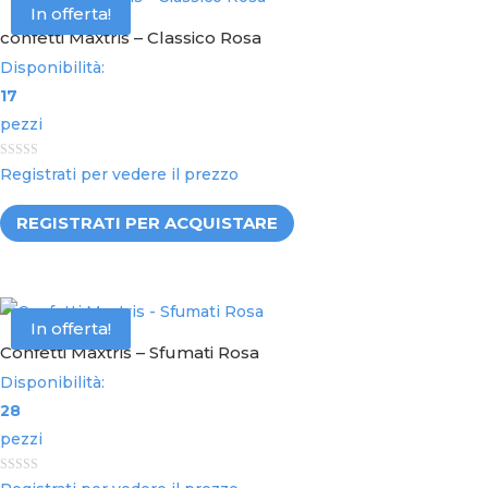
In offerta!
confetti Maxtris – Classico Rosa
Disponibilità:
17
pezzi
0
Registrati per vedere il prezzo
o
u
t
REGISTRATI PER ACQUISTARE
o
f
5
In offerta!
Confetti Maxtris – Sfumati Rosa
Disponibilità:
28
pezzi
0