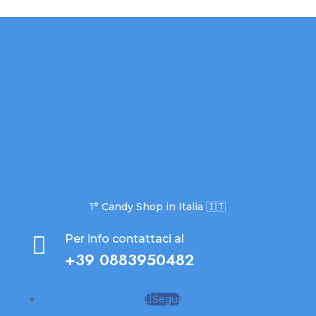
1° Candy Shop in Italia 🇮🇹

Per info contattaci al
+39 0883950482
Segui