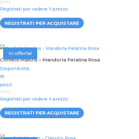
0
Registrati per vedere il prezzo
o
u
t
REGISTRATI PER ACQUISTARE
o
f
5
In offerta!
Confetti Maxtris – Mandorla Pelatina Rosa
Disponibilità:
11
pezzi
0
Registrati per vedere il prezzo
o
u
t
REGISTRATI PER ACQUISTARE
o
f
5