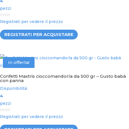
4
pezzi
0
Registrati per vedere il prezzo
o
u
t
REGISTRATI PER ACQUISTARE
o
f
5
In offerta!
Confetti Maxtris cioccomandorla da 500 gr – Gusto babà
con panna
Disponibilità:
4
pezzi
0
Registrati per vedere il prezzo
o
u
t