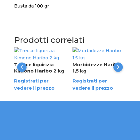
Busta da 100 gr
Prodotti correlati
Coc
Har
Trecce liquirizia
Morbidezze Haribo
Kimono Haribo 2 kg
1,5 kg
Reg
Registrati per
Registrati per
ved
vedere il prezzo
vedere il prezzo