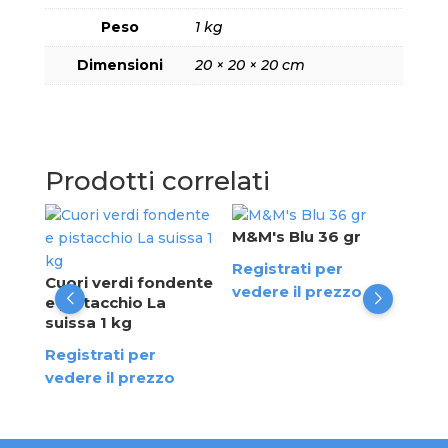
Peso
1 kg
Dimensioni
20 × 20 × 20 cm
Prodotti correlati
M&M's Blu 36 gr
Lon
pat
Registrati per
gus
bili
Cuori verdi fondente
vedere il prezzo
da 
e pistacchio La
g
suissa 1 kg
Reg
ved
Registrati per
vedere il prezzo