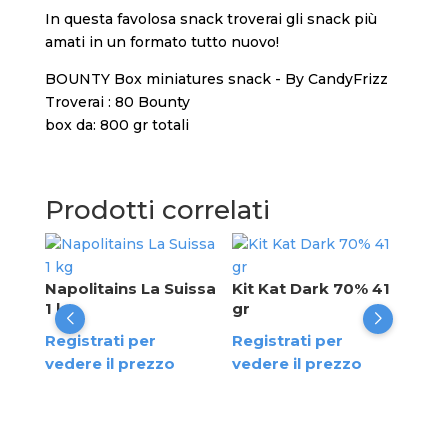
In questa favolosa snack troverai gli snack più
amati in un formato tutto nuovo!
BOUNTY Box miniatures snack - By CandyFrizz
Troverai : 80 Bounty
box da: 800 gr totali
Prodotti correlati
M&M
Napolitains La Suissa
Kit Kat Dark 70% 41
Reg
1 kg
gr
ente
ved
Registrati per
Registrati per
vedere il prezzo
vedere il prezzo