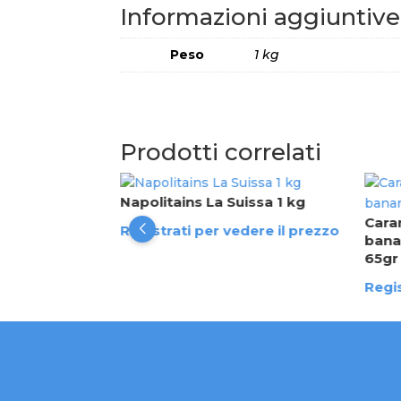
Informazioni aggiuntive
Peso
1 kg
Prodotti correlati
Napolitains La Suissa 1 kg
al - patatine
Cara
Registrati per vedere il prezzo
da 75 gr
bana
65gr
dere il prezzo
Regis