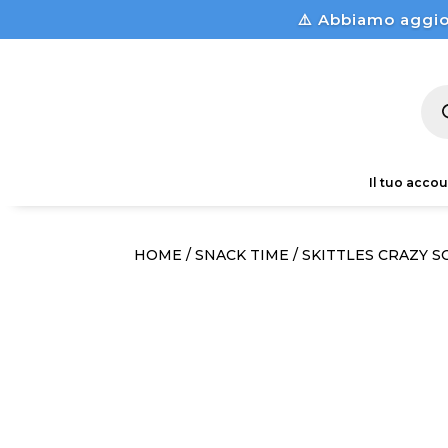
⚠️ Abbiamo aggio
Pro
sea
Il tuo accou
HOME
/
SNACK TIME
/ SKITTLES CRAZY S