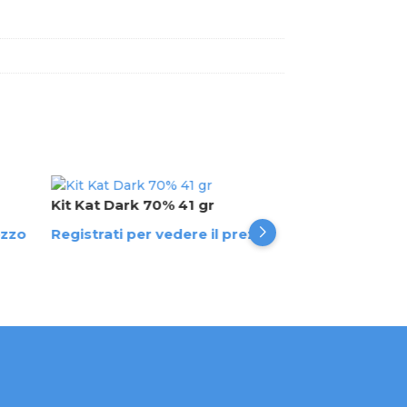
Kit Kat Dark 70% 41 gr
Twix 50 gr
ezzo
Registrati per vedere il prezzo
Registrati per 