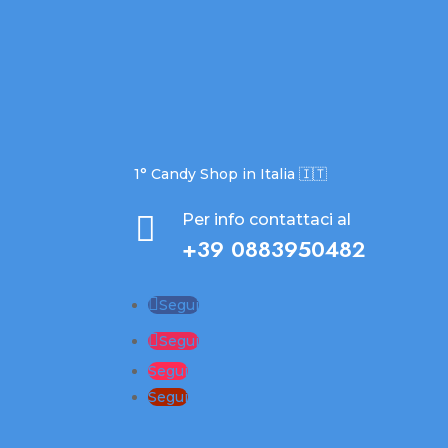
1° Candy Shop in Italia 🇮🇹

Per info contattaci al
+39 0883950482
Segui
Segui
Segui
Segui