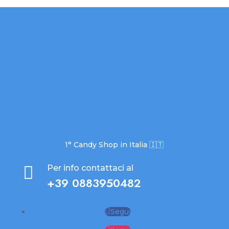
1° Candy Shop in Italia 🇮🇹

Per info contattaci al
+39 0883950482
Segui