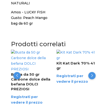
NATURALI
Amos - LUCKY FISH
Gusto: Peach Mango
bag da 60 gr
Prodotti correlati
Car
gus
Kit Kat Dark 70% 41
Pee
gr
al -
da 
20
Busta da 50 gr
Registrati per
Carbone dolce della
Reg
vedere il prezzo
befana DOLCI
ved
PREZIOSI
Registrati per
vedere il prezzo