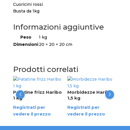
Cuoricini rossi
Busta da 1kg
Informazioni aggiuntive
Peso
1 kg
Dimensioni
20 × 20 × 20 cm
Prodotti correlati
5 kg
Pes
Patatine frizz Haribo
Morbidezze Haribo
Reg
1 kg
1,5 kg
ved
Registrati per
Registrati per
vedere il prezzo
vedere il prezzo