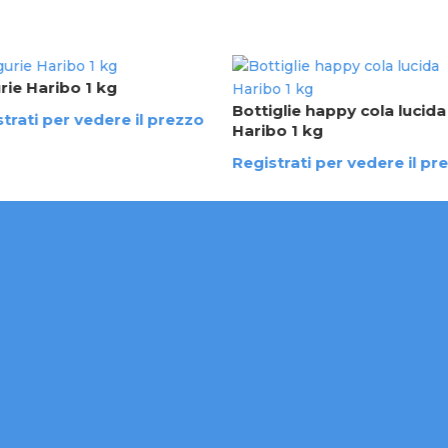
rie Haribo 1 kg
Bottiglie happy cola lucida
trati per vedere il prezzo
Haribo 1 kg
Registrati per vedere il pr