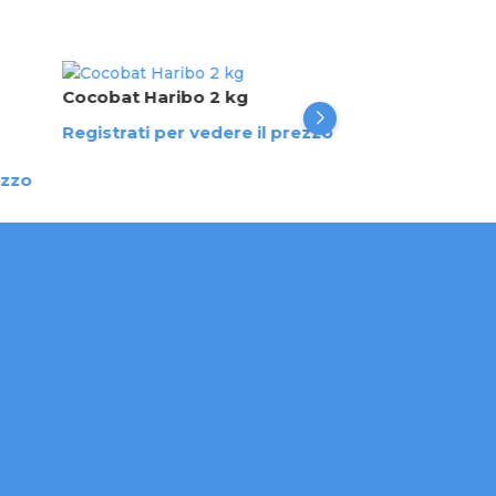
Cocobat Haribo 2 kg
Dragibus Hari
Registrati per vedere il prezzo
Registrati per 
ezzo