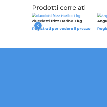
Prodotti correlati
o 1,5 kg
ciucciotti frizz Haribo 1 kg
Angu
dere il prezzo
Registrati per vedere il prezzo
Regis