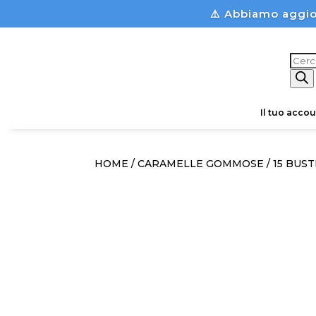
⚠️ Abbiamo aggio
Prod
sear
Il tuo accou
HOME
/
CARAMELLE GOMMOSE
/ 15 BUS