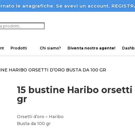
rnato le anagrafiche. Se avevi un account, REGI
ucts
ch
nt
Prodotti
Chi siamo?
Diventa nostro agente!
Dashb
TINE HARIBO ORSETTI D’ORO BUSTA DA 100 GR
15 bustine Haribo orsetti
gr
Orsetti d’oro – Haribo
Busta da 100 gr