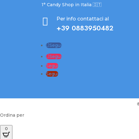
1° Candy Shop in Italia 🇮🇹

Per info contattaci al
+39 0883950482
Segui
Segui
Segui
Segui
Ordina per
0