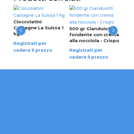
M&M
gr
Cioccolatini
Castagne La Suissa 1
500 gr Gianduiotti
Reg
kg
fondente con crema
ved
alla nocciola - Crispo
Registrati per
vedere il prezzo
Registrati per
vedere il prezzo