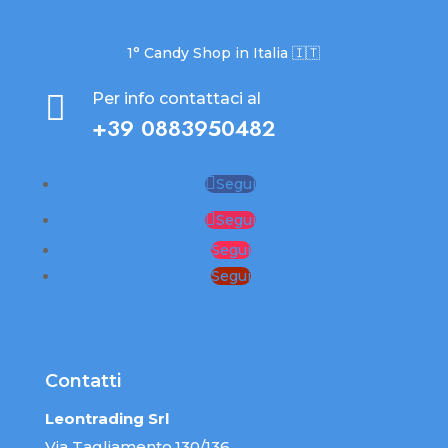
1° Candy Shop in Italia 🇮🇹

Per info contattaci al
+39 0883950482
Segui
Segui
Segui
Segui
Contatti
Leontrading Srl
Via Tagliamento,130/136