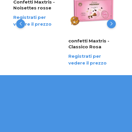
Yogu
Confetti Maxtris -
bos
Noisettes rosse
Mic
tta
Registrati per
Reg
vedere il prezzo
ved
confetti Maxtris -
Classico Rosa
Registrati per
vedere il prezzo