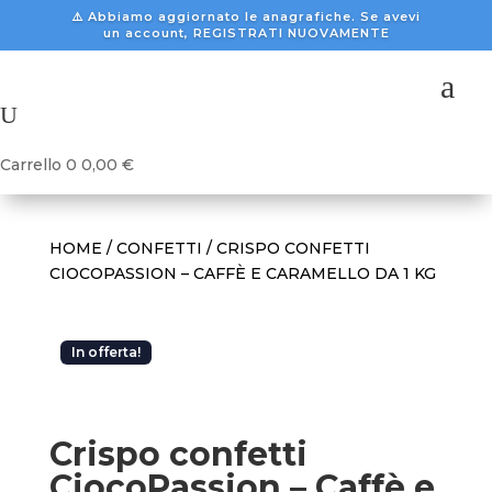
⚠️ Abbiamo aggiornato le anagrafiche. Se avevi
un account, REGISTRATI NUOVAMENTE
a
U
Carrello
0
0,00
€
HOME
/
CONFETTI
/ CRISPO CONFETTI
CIOCOPASSION – CAFFÈ E CARAMELLO DA 1 KG
In offerta!
Crispo confetti
CiocoPassion – Caffè e