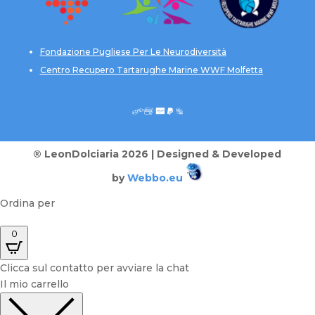
Fondazione Pugliese Per Le Neurodiversità
Centro Recupero Tartarughe Marine WWF Molfetta
® LeonDolciaria 2026 | Designed & Developed
by
Webbo.eu
Ordina per
0
Clicca sul contatto per avviare la chat
Il mio carrello