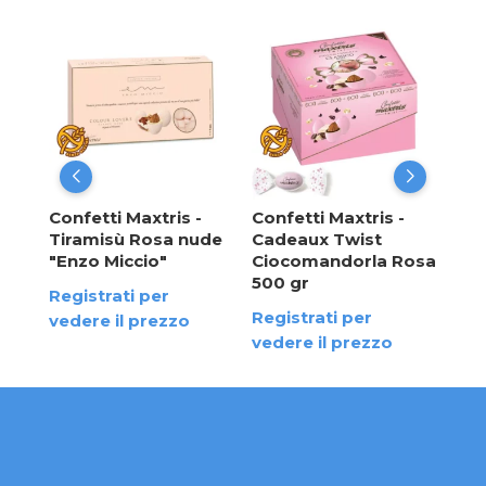
Con
Che
"En
Reg
ved
Confetti Maxtris -
Confetti Maxtris -
a
Tiramisù Rosa nude
Cadeaux Twist
"Enzo Miccio"
Ciocomandorla Rosa
500 gr
Registrati per
Registrati per
vedere il prezzo
vedere il prezzo