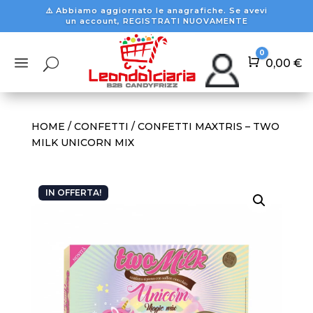
⚠️ Abbiamo aggiornato le anagrafiche. Se avevi
un account, REGISTRATI NUOVAMENTE
0
a
U
Carrello
0,00
€
HOME
/
CONFETTI
/ CONFETTI MAXTRIS – TWO
MILK UNICORN MIX
IN OFFERTA!