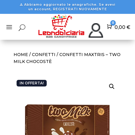
⚠️ Abbiamo aggiornato le anagrafiche. Se avevi
un account, REGISTRATI NUOVAMENTE
0
a
U
Carrello
0,00
€
HOME
/
CONFETTI
/ CONFETTI MAXTRIS – TWO
MILK CHOCOSTÈ
IN OFFERTA!