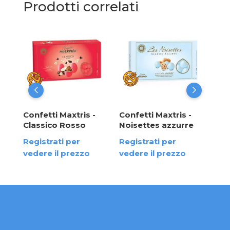
Prodotti correlati
Con
Cad
Cio
Cel
Reg
ved
Confetti Maxtris -
Confetti Maxtris -
a
Classico Rosso
Noisettes azzurre
Registrati per
Registrati per
vedere il prezzo
vedere il prezzo