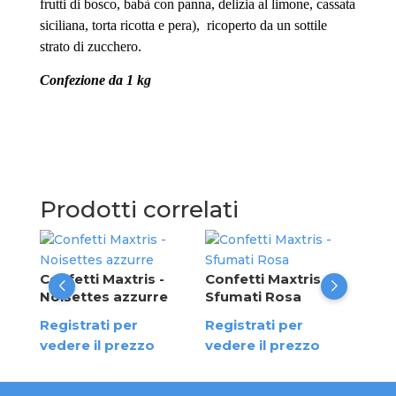
frutti di bosco, babà con panna, delizia al limone, cassata
siciliana, torta ricotta e pera), ricoperto da un sottile
strato di zucchero.
Confezione da 1 kg
Prodotti correlati
Con
Ric
Confetti Maxtris -
Confetti Maxtris -
pis
Noisettes azzurre
Sfumati Rosa
Reg
Registrati per
Registrati per
ved
vedere il prezzo
vedere il prezzo