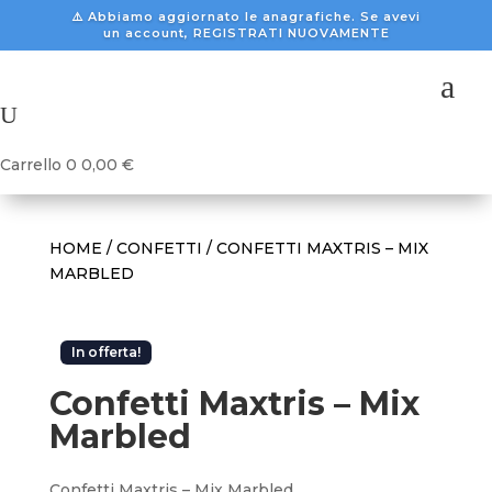
⚠️ Abbiamo aggiornato le anagrafiche. Se avevi
un account, REGISTRATI NUOVAMENTE
a
U
Carrello
0
0,00
€
HOME
/
CONFETTI
/ CONFETTI MAXTRIS – MIX
MARBLED
In offerta!
Confetti Maxtris – Mix
Marbled
Confetti Maxtris – Mix Marbled