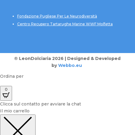
Fondazione Pugliese Per Le Neurodiversità
Centro Recupero Tartarughe Marine WWF Molfetta
® LeonDolciaria 2026 | Designed & Developed
by
Webbo.eu
Ordina per
0
Clicca sul contatto per avviare la chat
Il mio carrello