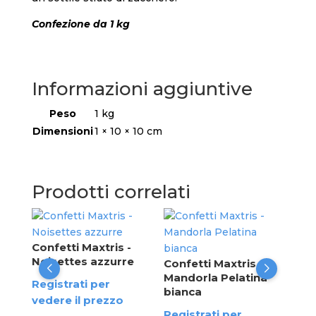
Confezione da 1 kg
Informazioni aggiuntive
Peso
1 kg
Dimensioni
1 × 10 × 10 cm
Prodotti correlati
Con
Noi
Confetti Maxtris -
Noisettes azzurre
Confetti Maxtris -
Reg
Mandorla Pelatina
Registrati per
ved
bianca
vedere il prezzo
Registrati per