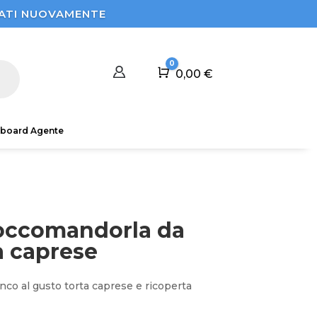
STRATI NUOVAMENTE
0
Carrello
0,00
€
board Agente
ioccomandorla da
a caprese
anco al gusto torta caprese e ricoperta