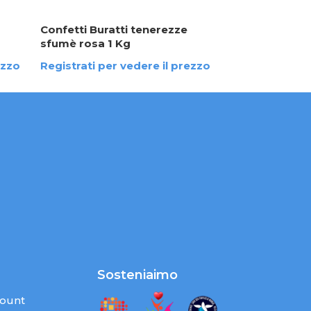
Confetti Buratti tenerezze
sfumè rosa 1 Kg
ezzo
Registrati per vedere il prezzo
Sosteniaimo
count