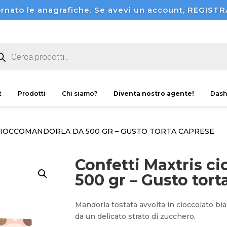
rnato le anagrafiche. Se avevi un account, REGI
ducts
rch
t
Prodotti
Chi siamo?
Diventa nostro agente!
Dash
CIOCCOMANDORLA DA 500 GR – GUSTO TORTA CAPRESE
Confetti Maxtris c
500 gr – Gusto tort
Mandorla tostata avvolta in cioccolato bi
da un delicato strato di zucchero.