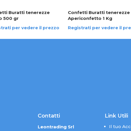
tti Buratti tenerezze
Confetti Buratti tenerezze
o 500 gr
Apericonfetto 1 Kg
trati per vedere il prezzo
Registrati per vedere il pr
Contatti
Link Utili
Il tuo Ac
Leontrading Srl