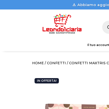
⚠️ Abbiamo aggio
Pro
sea
Il tuo accoun
HOME
/
CONFETTI
/ CONFETTI MAXTRIS 
IN OFFERTA!