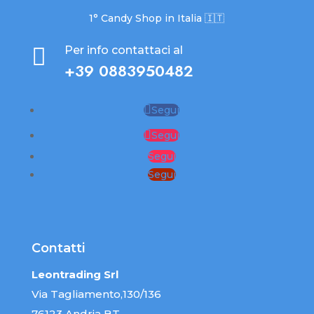
1° Candy Shop in Italia 🇮🇹

Per info contattaci al
+39 0883950482
Segui
Segui
Segui
Segui
Contatti
Leontrading Srl
Via Tagliamento,130/136
76123 Andria BT