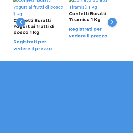
Con
cla
Confetti Buratti
 500
Tiramisù 1 Kg
Confetti Buratti
Reg
Yogurt ai frutti di
Registrati per
ved
bosco 1 Kg
vedere il prezzo
Registrati per
vedere il prezzo