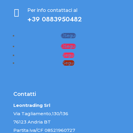

Per info contattaci al
+39 0883950482
Segui
Segui
Segui
Segui
Contatti
Leontrading Srl
Via Tagliamento,130/136
76123 Andria BT
Partita iva/CF 08521960727