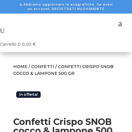
⚠️ Abbiamo aggiornato le anagrafiche. Se avevi
un account, REGISTRATI NUOVAMENTE
a
U
Carrello
0
0,00
€
HOME
/
CONFETTI
/ CONFETTI CRISPO SNOB
COCCO & LAMPONE 500 GR
In offerta!
Confetti Crispo SNOB
cocco & lampone 500