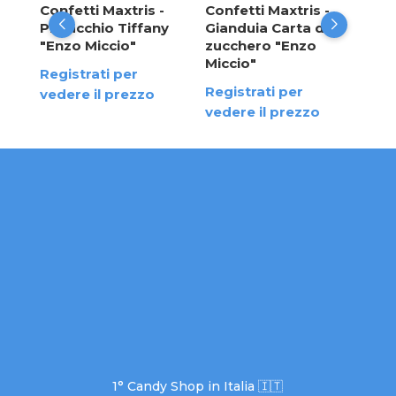
Confetti Maxtris -
Confetti Maxtris -
Reg
Pistacchio Tiffany
Gianduia Carta da
ved
"Enzo Miccio"
zucchero "Enzo
Miccio"
Registrati per
Registrati per
vedere il prezzo
vedere il prezzo
1° Candy Shop in Italia 🇮🇹