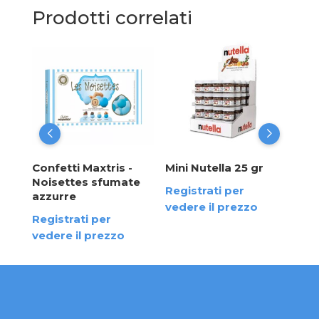
Prodotti correlati
Con
Bia
Reg
ved
Confetti Maxtris -
Mini Nutella 25 gr
rde
Noisettes sfumate
Registrati per
cio"
azzurre
vedere il prezzo
Registrati per
vedere il prezzo