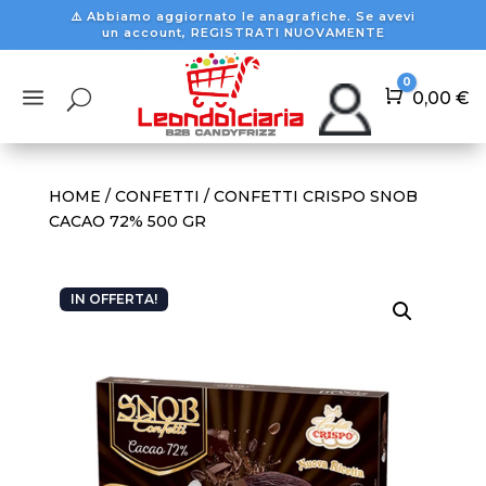
⚠️ Abbiamo aggiornato le anagrafiche. Se avevi
un account, REGISTRATI NUOVAMENTE
0
a
U
Carrello
0,00
€
HOME
/
CONFETTI
/ CONFETTI CRISPO SNOB
CACAO 72% 500 GR
IN OFFERTA!