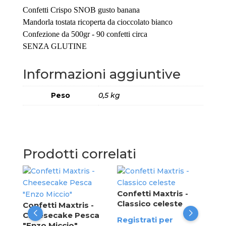
Confetti Crispo SNOB gusto banana
Mandorla tostata ricoperta da cioccolato bianco
Confezione da 500gr - 90 confetti circa
SENZA GLUTINE
Informazioni aggiuntive
Peso
0,5 kg
Prodotti correlati
Con
Sfu
Confetti Maxtris -
Classico celeste
Confetti Maxtris -
Reg
a
Cheesecake Pesca
Registrati per
ved
"Enzo Miccio"