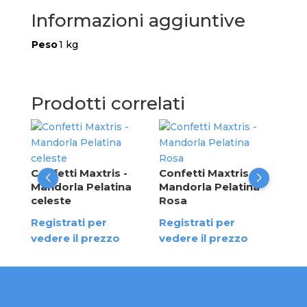
Informazioni aggiuntive
Peso
1 kg
Prodotti correlati
Con
Cad
Cio
Confetti Maxtris -
Confetti Maxtris -
Cel
y
Mandorla Pelatina
Mandorla Pelatina
celeste
Rosa
Reg
ved
Registrati per
Registrati per
vedere il prezzo
vedere il prezzo