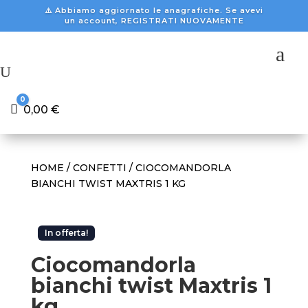
⚠️ Abbiamo aggiornato le anagrafiche. Se avevi
un account, REGISTRATI NUOVAMENTE
a
U
0
Carrello
0,00
€
HOME
/
CONFETTI
/ CIOCOMANDORLA
BIANCHI TWIST MAXTRIS 1 KG
In offerta!
Ciocomandorla
bianchi twist Maxtris 1
kg