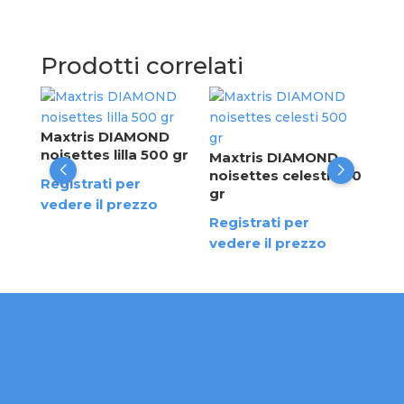
Prodotti correlati
Con
ros
D
Maxtris DIAMOND
sin
00
noisettes lilla 500 gr
Maxtris DIAMOND
Cio
noisettes celesti 500
Registrati per
SEL
gr
vedere il prezzo
da 
Registrati per
Reg
vedere il prezzo
ved