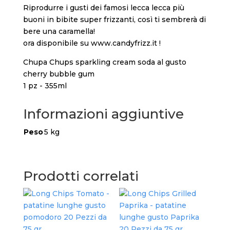
Riprodurre i gusti dei famosi lecca lecca più
buoni in bibite super frizzanti, così ti sembrerà di
bere una caramella!
ora disponibile su www.candyfrizz.it !
Chupa Chups sparkling cream soda al gusto
cherry bubble gum
1 pz - 355ml
Informazioni aggiuntive
Peso
5 kg
Prodotti correlati
Lon
pat
gus
i