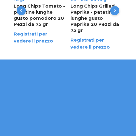
da 
Long Chips Tomato -
Long Chips Grilled
patatine lunghe
Paprika - patatine
Reg
gusto pomodoro 20
lunghe gusto
ved
Pezzi da 75 gr
Paprika 20 Pezzi da
75 gr
Registrati per
Registrati per
vedere il prezzo
vedere il prezzo