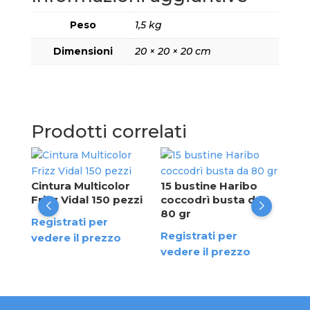
Peso
1,5 kg
Dimensioni
20 × 20 × 20 cm
Prodotti correlati
Har
Fri
Cintura Multicolor
15 bustine Haribo
Bus
Frizz Vidal 150 pezzi
coccodrì busta da
80 gr
te
Reg
Registrati per
Registrati per
ved
vedere il prezzo
vedere il prezzo