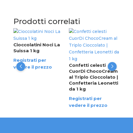
Prodotti correlati
Bab
Sui
41
Cioccolatini Noci La
Suissa 1 kg
Reg
Registrati per
ved
Confetti celesti
vedere il prezzo
CuorDi ChocoCream
al Triplo Cioccolato |
Confetteria Leonetti
da 1 kg
Registrati per
vedere il prezzo