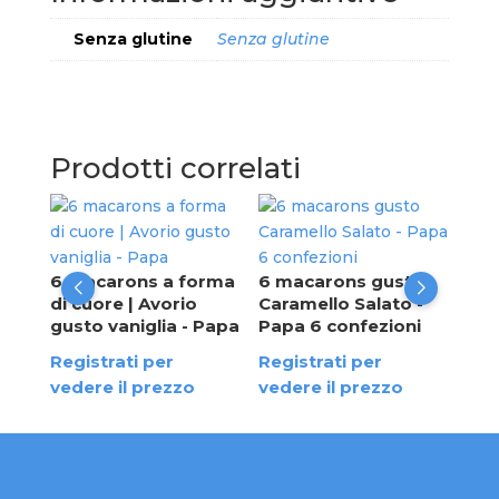
Senza glutine
Senza glutine
Prodotti correlati
Mac
van
da 
con
6 macarons a forma
6 macarons gusto
di cuore | Avorio
Caramello Salato -
Reg
Papa
gusto vaniglia - Papa
Papa 6 confezioni
ved
Registrati per
Registrati per
vedere il prezzo
vedere il prezzo