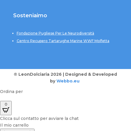
Sosteniaimo
Fondazione Pugliese Per Le Neurodiversità
Centro Recupero Tartarughe Marine WWF Molfetta
® LeonDolciaria 2026 | Designed & Developed
by
Webbo.eu
Ordina per
0
Clicca sul contatto per avviare la chat
Il mio carrello