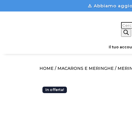
⚠️ Abbiamo aggio
Prod
sear
Il tuo accou
HOME
/
MACARONS E MERINGHE
/ MERIN
In offerta!