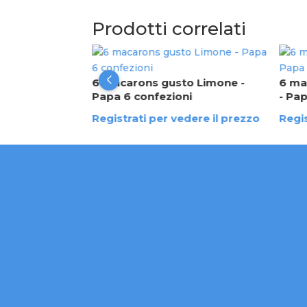
Prodotti correlati
 cuor di
6 macarons gusto Limone -
6 ma
 700 gr - Papa
Papa 6 confezioni
- Pa
dere il prezzo
Registrati per vedere il prezzo
Regis