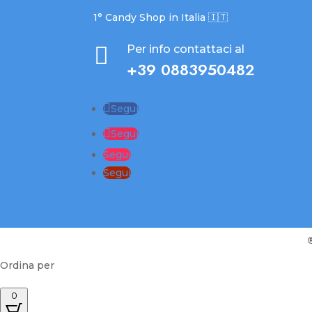
1° Candy Shop in Italia 🇮🇹

Per info contattaci al
+39 0883950482
Segui
Segui
Segui
Segui
Ordina per
0