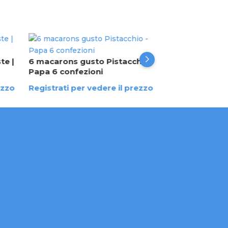
6 macarons gu
Salato - Papa 
te |
6 macarons gusto Pistacchio -
Papa 6 confezioni
Registrati per 
ezzo
Registrati per vedere il prezzo