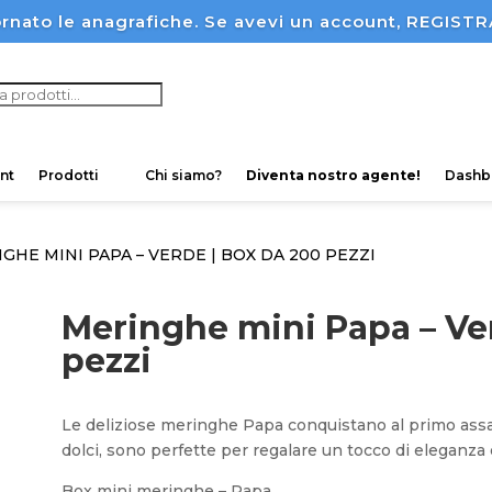
rnato le anagrafiche. Se avevi un account, REGI
ucts
ch
nt
Prodotti
Chi siamo?
Diventa nostro agente!
Dashb
GHE MINI PAPA – VERDE | BOX DA 200 PEZZI
Meringhe mini Papa – Ve
pezzi
Le deliziose meringhe Papa conquistano al primo assagg
dolci, sono perfette per regalare un tocco di eleganza 
Box mini meringhe – Papa