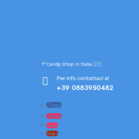
1° Candy Shop in Italia 🇮🇹

Per info contattaci al
+39 0883950482
Segui
Segui
Segui
Segui