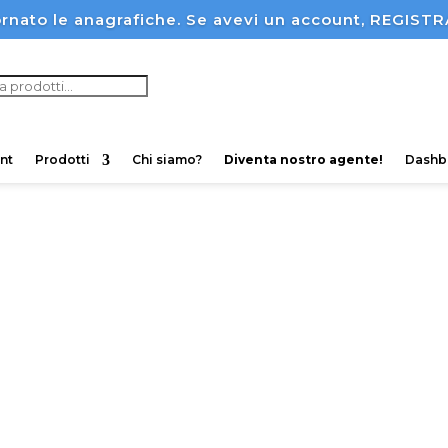
rnato le anagrafiche. Se avevi un account, REGI
ucts
ch
nt
Prodotti
Chi siamo?
Diventa nostro agente!
Dashb