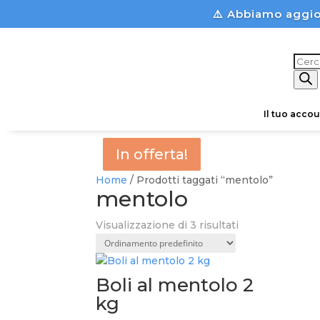
⚠️ Abbiamo aggio
Prod
sear
Il tuo accou
In offerta!
In offerta!
In offerta!
Home
/ Prodotti taggati “mentolo”
mentolo
Visualizzazione di 3 risultati
Boli al mentolo 2
kg