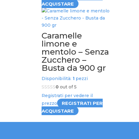
ACQUISTARE
Caramelle
limone e
mentolo – Senza
Zucchero –
Busta da 900 gr
Disponibilità:
1
pezzi
0
out of 5
Registrati per vedere il
REGISTRATI PER
prezzo
ACQUISTARE