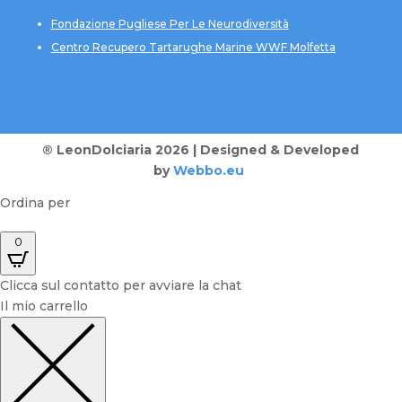
Fondazione Pugliese Per Le Neurodiversità
Centro Recupero Tartarughe Marine WWF Molfetta
® LeonDolciaria 2026 | Designed & Developed
by
Webbo.eu
Ordina per
0
Clicca sul contatto per avviare la chat
Il mio carrello