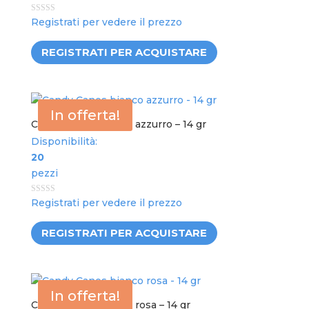
0
Registrati per vedere il prezzo
out
of
5
REGISTRATI PER ACQUISTARE
In offerta!
Candy Canes bianco azzurro – 14 gr
Disponibilità:
20
pezzi
0
Registrati per vedere il prezzo
out
of
5
REGISTRATI PER ACQUISTARE
In offerta!
Candy Canes bianco rosa – 14 gr