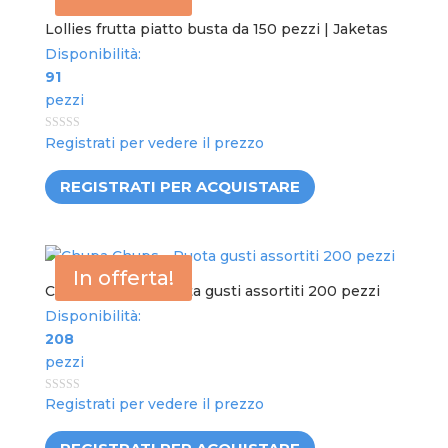
Lollies frutta piatto busta da 150 pezzi | Jaketas
Disponibilità:
91
pezzi
0
Registrati per vedere il prezzo
out
of
5
REGISTRATI PER ACQUISTARE
In offerta!
Chupa Chups – Ruota gusti assortiti 200 pezzi
Disponibilità:
208
pezzi
0
Registrati per vedere il prezzo
out
of
5