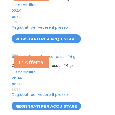
Disponibilità:
2249
pezzi
0
Registrati per vedere il prezzo
out
of
5
REGISTRATI PER ACQUISTARE
In offerta!
Candy Canes bianco rosso – 14 gr
Disponibilità:
2084
pezzi
0
Registrati per vedere il prezzo
out
of
5
REGISTRATI PER ACQUISTARE