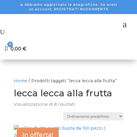
⚠️ Abbiamo aggiornato le anagrafiche. Se avevi
un account, REGISTRATI NUOVAMENTE
a
U
0
Carrello
0,00
€
Home
/ Prodotti taggati “lecca lecca alla frutta”
lecca lecca alla frutta
Visualizzazione di 8 risultati
In offerta!