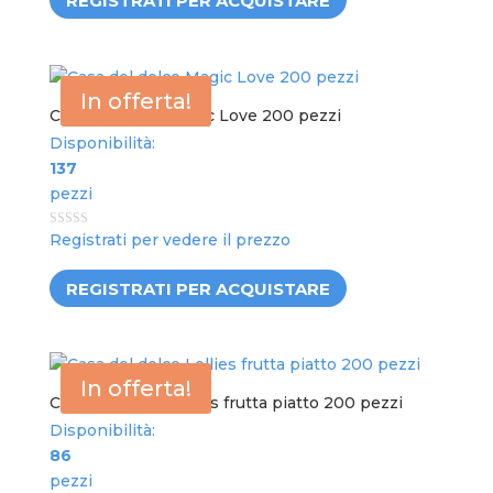
REGISTRATI PER ACQUISTARE
In offerta!
Casa del dolce Magic Love 200 pezzi
Disponibilità:
137
pezzi
0
Registrati per vedere il prezzo
out
of
5
REGISTRATI PER ACQUISTARE
In offerta!
Casa del dolce Lollies frutta piatto 200 pezzi
Disponibilità:
86
pezzi