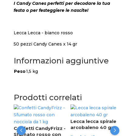
I Candy Canes perfetti per decodare la tua
festa o per festeggiere le nascite!
Lecca Lecca - bianco rosso
50 pezzi Candy Canes x 14 gr
Informazioni aggiuntive
Peso
1,5 kg
Prodotti correlati
Con
BA
Lecca lecca spirale
box
arcobaleno 40 gr
zz -
Confetti CandyFrizz -
Sfumato rosso con