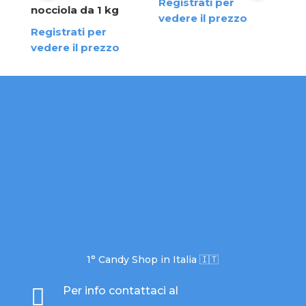
Reg
Registrati per
nocciola da 1 kg
ved
vedere il prezzo
Registrati per
vedere il prezzo
1° Candy Shop in Italia 🇮🇹

Per info contattaci al