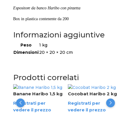
Espositore da banco Haribo con pinzetta
Box in plastica contenente da 200
Informazioni aggiuntive
Peso
1 kg
Dimensioni
20 × 20 × 20 cm
Prodotti correlati
Banane Haribo 1,5 kg
Cocobat Haribo 2 kg
Cuo
1,7
o 1
Registrati per
Registrati per
Reg
vedere il prezzo
vedere il prezzo
ved