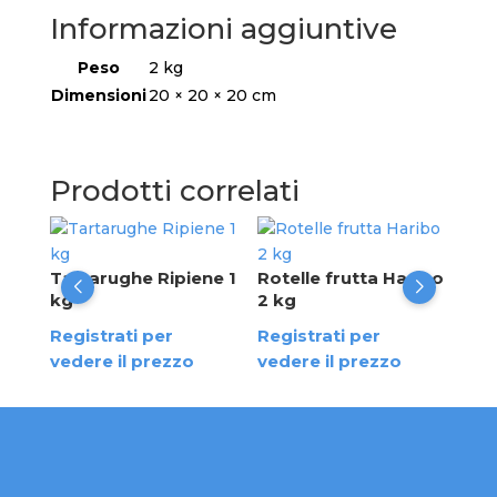
Informazioni aggiuntive
Peso
2 kg
Dimensioni
20 × 20 × 20 cm
Prodotti correlati
Bot
kg
Tartarughe Ripiene 1
Rotelle frutta Haribo
kg
2 kg
Reg
Registrati per
Registrati per
ved
vedere il prezzo
vedere il prezzo