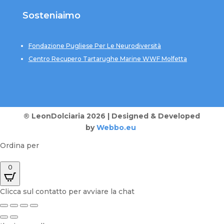
Sosteniaimo
Fondazione Pugliese Per Le Neurodiversità
Centro Recupero Tartarughe Marine WWF Molfetta
® LeonDolciaria 2026 | Designed & Developed
by
Webbo.eu
Ordina per
0
Clicca sul contatto per avviare la chat