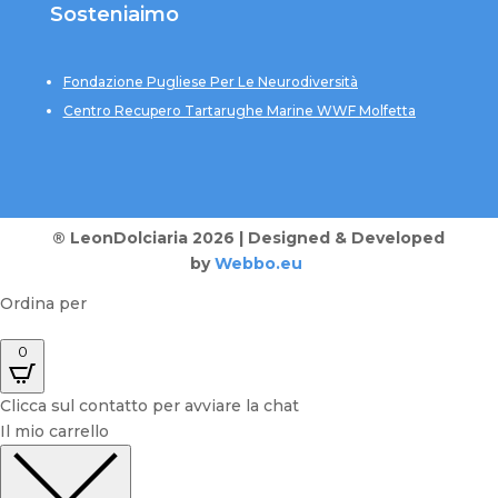
Sosteniaimo
Fondazione Pugliese Per Le Neurodiversità
Centro Recupero Tartarughe Marine WWF Molfetta
® LeonDolciaria 2026 | Designed & Developed
by
Webbo.eu
Ordina per
0
Clicca sul contatto per avviare la chat
Il mio carrello