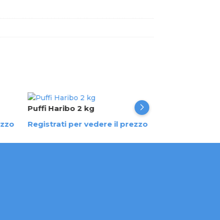
Puffi Haribo 2 kg
Patatine frizz 
ezzo
Registrati per vedere il prezzo
Registrati per 