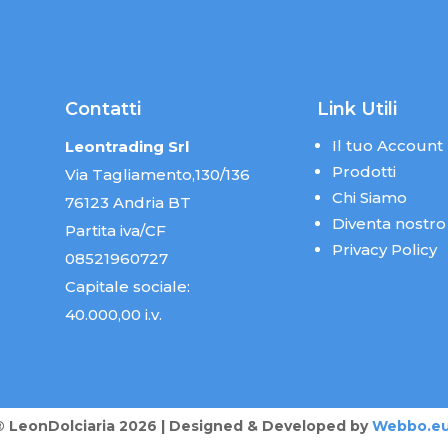
Contatti
Link Utili
Il tuo Account
Leontrading Srl
Prodotti
Via Tagliamento,130/136
Chi Siamo
76123 Andria BT
Diventa nostro
Partita iva/CF
Privacy Policy
08521960727
Capitale sociale:
40.000,00 i.v.
® LeonDolciaria 2026 | Designed & Developed by
Webbo.e