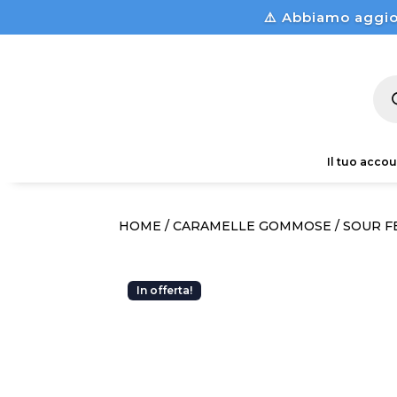
⚠️ Abbiamo aggio
Pro
sea
Il tuo accou
HOME
/
CARAMELLE GOMMOSE
/ SOUR F
In offerta!