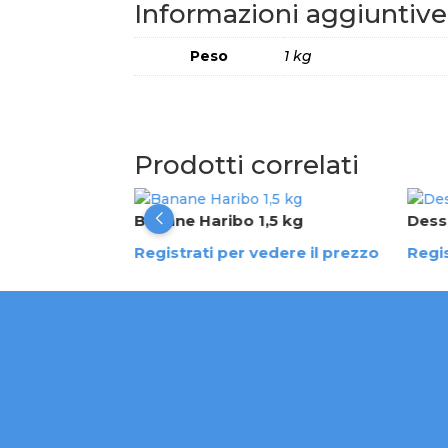
Informazioni aggiuntive
Peso
1 kg
Prodotti correlati
 kg
Banane Haribo 1,5 kg
Dess
dere il prezzo
Registrati per vedere il prezzo
Regis