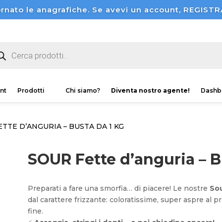
rnato le anagrafiche. Se avevi un account, REGI
ducts
rch
nt
Prodotti
Chi siamo?
Diventa nostro agente!
Dashb
ETTE D’ANGURIA – BUSTA DA 1 KG
SOUR Fette d’anguria – B
Preparati a fare una smorfia… di piacere! Le nostre
So
dal carattere frizzante: coloratissime, super aspre al p
fine.