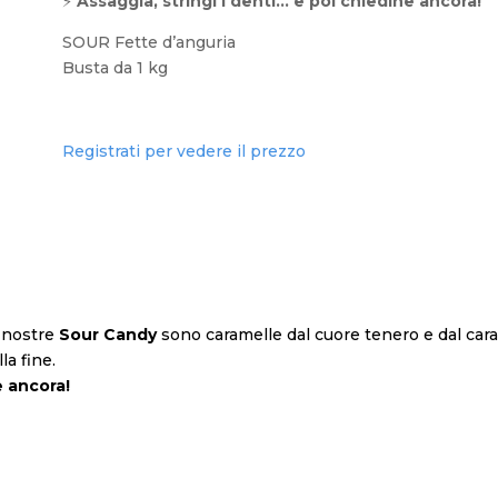
⚡
Assaggia, stringi i denti… e poi chiedine ancora!
SOUR Fette d’anguria
Busta da 1 kg
Registrati per vedere il prezzo
e nostre
Sour Candy
sono caramelle dal cuore tenero e dal cara
la fine.
e ancora!