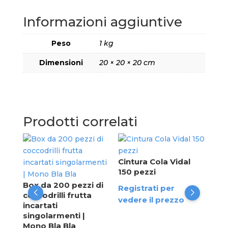
Informazioni aggiuntive
Peso
1 kg
Dimensioni
20 × 20 × 20 cm
Prodotti correlati
Gel
di 
le
Cintura Cola Vidal
bus
35
150 pezzi
Box da 200 pezzi di
Reg
Registrati per
coccodrilli frutta
ved
vedere il prezzo
incartati
singolarmenti |
Mono Bla Bla