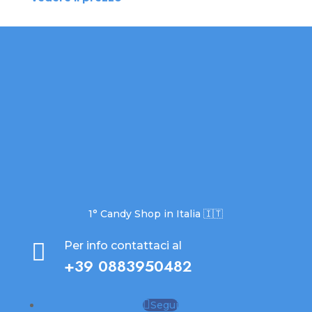
1° Candy Shop in Italia 🇮🇹

Per info contattaci al
+39 0883950482
Segui