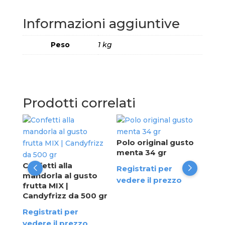
Informazioni aggiuntive
Peso
1 kg
Prodotti correlati
Lon
pat
Polo original gusto
gu
menta 34 gr
i
Pez
Confetti alla
Registrati per
mandorla al gusto
Reg
vedere il prezzo
frutta MIX |
ved
Candyfrizz da 500 gr
Registrati per
vedere il prezzo