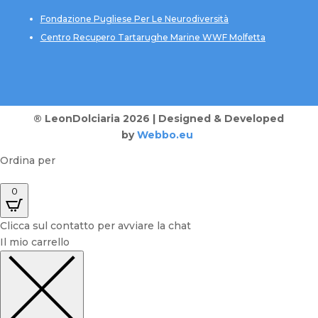
Fondazione Pugliese Per Le Neurodiversità
Centro Recupero Tartarughe Marine WWF Molfetta
® LeonDolciaria 2026 | Designed & Developed
by
Webbo.eu
Ordina per
0
Clicca sul contatto per avviare la chat
Il mio carrello