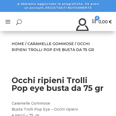
⚠️ Abbiamo aggiornato le anagrafiche. Se avevi
un account, REGISTRATI NUOVAMENTE
0
a
U
Carrello
0,00
€
HOME
/
CARAMELLE GOMMOSE
/ OCCHI
RIPIENI TROLLI POP EYE BUSTA DA 75 GR
Occhi ripieni Trolli
Pop eye busta da 75 gr
Caramelle Gommose
Busta Trolli Pop Eye – Occhi ripieni
4 pezzi – 75 gr