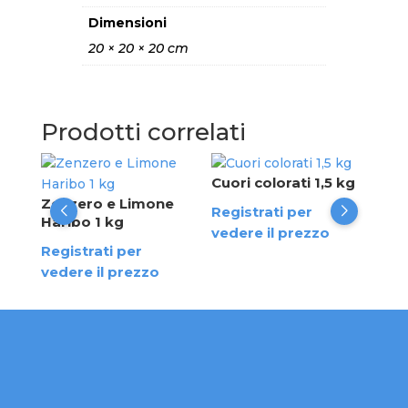
Dimensioni
20 × 20 × 20 cm
Prodotti correlati
Cuori colorati 1,5 kg
Zuc
kg
blu
Zenzero e Limone
Registrati per
Haribo 1 kg
Reg
vedere il prezzo
Registrati per
ved
vedere il prezzo