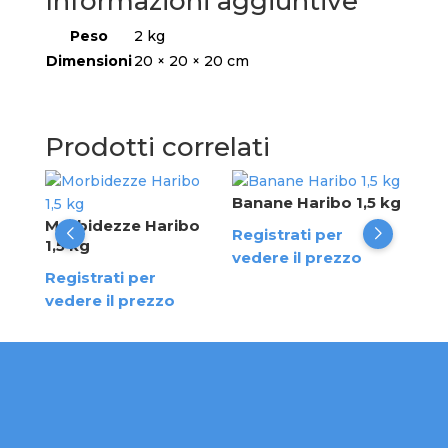
Informazioni aggiuntive
Peso
2 kg
Dimensioni
20 × 20 × 20 cm
Prodotti correlati
Banane Haribo 1,5 kg
Zen
Har
ribo
Morbidezze Haribo
Registrati per
1,5 kg
Reg
vedere il prezzo
Registrati per
ved
vedere il prezzo