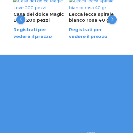
Can
ros
Casa del dolce Magic
Lecca lecca spirale
to
Love 200 pezzi
bianco rosa 40 gr
Reg
Registrati per
Registrati per
ved
vedere il prezzo
vedere il prezzo