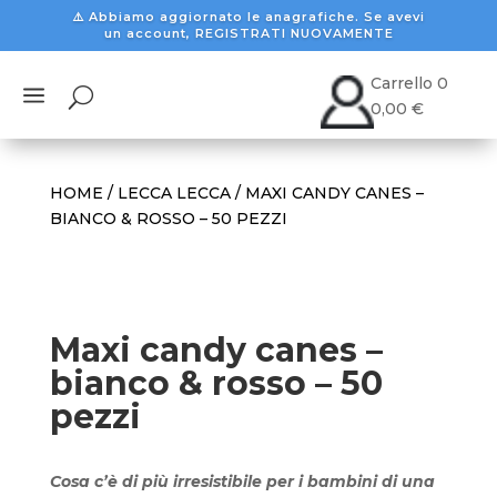
⚠️ Abbiamo aggiornato le anagrafiche. Se avevi
un account, REGISTRATI NUOVAMENTE
Carrello
0
a
U
0,00
€
HOME
/
LECCA LECCA
/ MAXI CANDY CANES –
BIANCO & ROSSO – 50 PEZZI
Maxi candy canes –
bianco & rosso – 50
pezzi
Cosa c’è di più irresistibile per i bambini di una