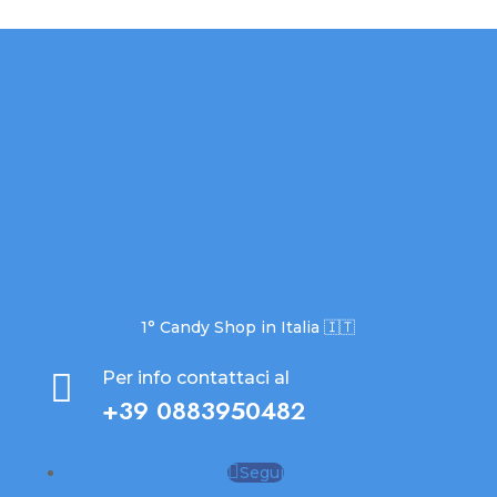
1° Candy Shop in Italia 🇮🇹

Per info contattaci al
+39 0883950482
Segui