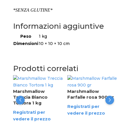
*SENZA GLUTINE*
Informazioni aggiuntive
Peso
1 kg
Dimensioni
10 × 10 × 10 cm
Prodotti correlati
Ma
Cup
Marshmallow
Marshmallow
Treccia Bianco
Farfalle rosa 900 gr
Reg
Tortora 1 kg
re
Registrati per
ved
Registrati per
vedere il prezzo
vedere il prezzo