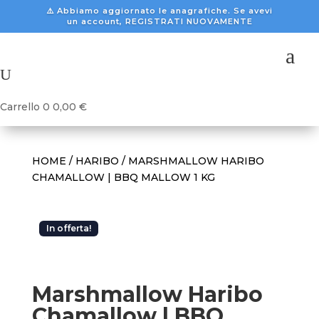
⚠️ Abbiamo aggiornato le anagrafiche. Se avevi
un account, REGISTRATI NUOVAMENTE
a
U
Carrello
0
0,00
€
HOME
/
HARIBO
/ MARSHMALLOW HARIBO
CHAMALLOW | BBQ MALLOW 1 KG
In offerta!
Marshmallow Haribo
Chamallow | BBQ