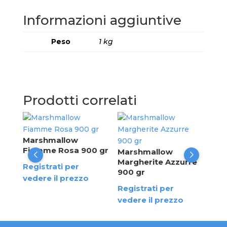
Informazioni aggiuntive
Peso
1 kg
Prodotti correlati
Ma
Tre
le
Marshmallow
Azz
Fiamme Rosa 900 gr
Marshmallow
Margherite Azzurre
Reg
Registrati per
900 gr
ved
vedere il prezzo
Registrati per
vedere il prezzo