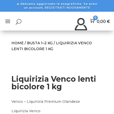
⚠️ Abbiamo aggiornato le anagrafiche. Se avevi
un account, REGISTRATI NUOVAMENTE
0
a
U
Carrello
0,00
€
HOME
/
BUSTA 1–2 KG
/ LIQUIRIZIA VENCO
LENTI BICOLORE 1 KG
Liquirizia Venco lenti
bicolore 1 kg
Venco – Liquirizia Premium Olandese
Liquirizia Venco