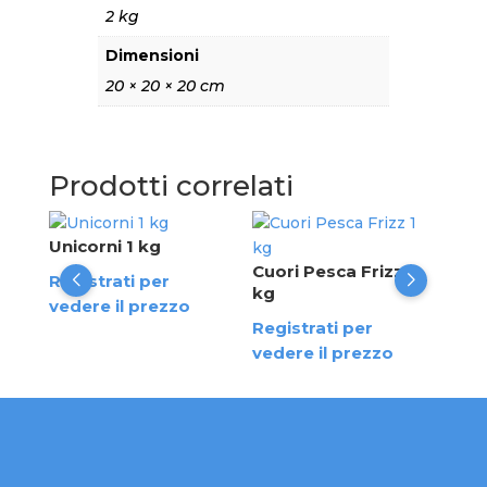
2 kg
Dimensioni
20 × 20 × 20 cm
Prodotti correlati
5 kg
Unicorni 1 kg
Ban
Cuori Pesca Frizz 1
Registrati per
Reg
kg
vedere il prezzo
ved
Registrati per
vedere il prezzo