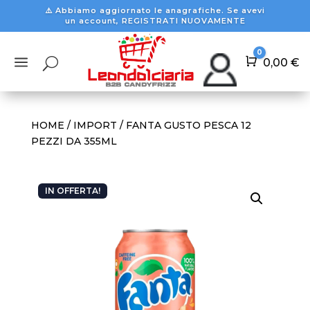
⚠️ Abbiamo aggiornato le anagrafiche. Se avevi
un account, REGISTRATI NUOVAMENTE
0
a
U
Carrello
0,00
€
HOME
/
IMPORT
/ FANTA GUSTO PESCA 12
PEZZI DA 355ML
IN OFFERTA!