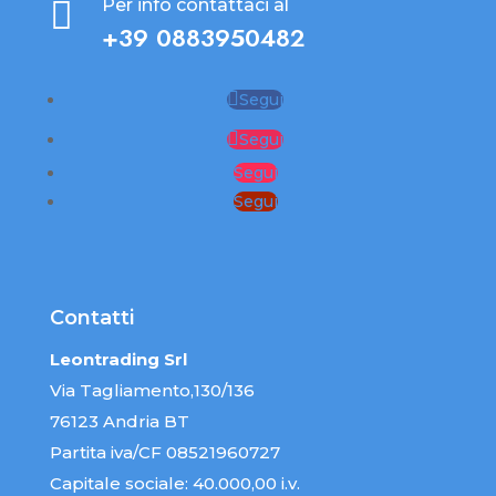

Per info contattaci al
+39 0883950482
Segui
Segui
Segui
Segui
Contatti
Leontrading Srl
Via Tagliamento,130/136
76123 Andria BT
Partita iva/CF 08521960727
Capitale sociale: 40.000,00 i.v.