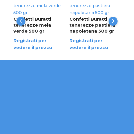
Con
ten
Nut
ros
Confetti Buratti
Confetti Buratti
tenerezze mela
tenerezze pastiera
Reg
verde 500 gr
napoletana 500 gr
ved
Registrati per
Registrati per
vedere il prezzo
vedere il prezzo