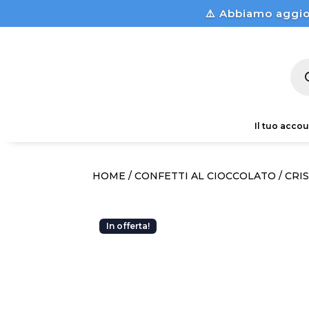
⚠️ Abbiamo aggio
Pro
sea
Il tuo accou
HOME
/
CONFETTI AL CIOCCOLATO
/ CRI
In offerta!