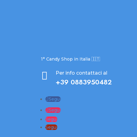
1° Candy Shop in Italia 🇮🇹

Per info contattaci al
+39 0883950482
Segui
Segui
Segui
Segui