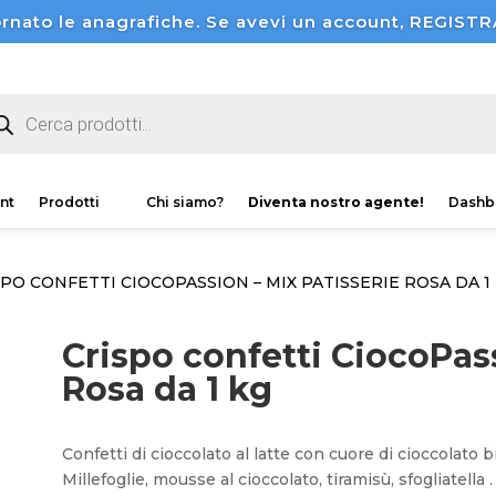
rnato le anagrafiche. Se avevi un account, REGI
ducts
rch
nt
Prodotti
Chi siamo?
Diventa nostro agente!
Dashb
SPO CONFETTI CIOCOPASSION – MIX PATISSERIE ROSA DA 1
Crispo confetti CiocoPass
Rosa da 1 kg
Confetti di cioccolato al latte con cuore di cioccolato b
Millefoglie, mousse al cioccolato, tiramisù, sfogliatella 