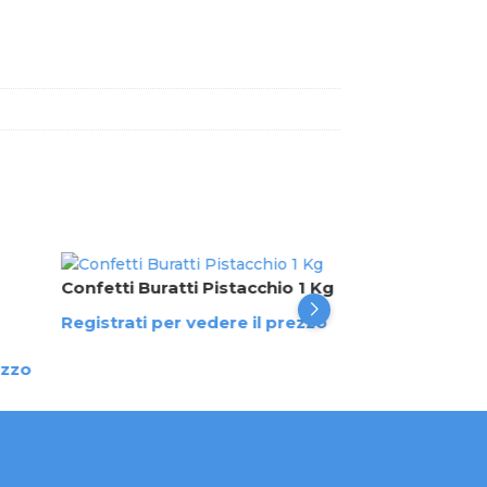
Confetti Buratti Pistacchio 1 Kg
Confetti Burat
fragola 500 gr
Registrati per vedere il prezzo
Registrati per 
ezzo