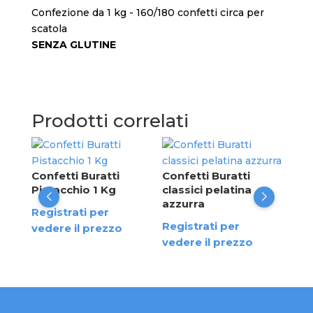
Confezione da 1 kg - 160/180 confetti circa per
scatola
SENZA GLUTINE
Prodotti correlati
Con
ten
Confetti Buratti
Confetti Buratti
gr
Pistacchio 1 Kg
classici pelatina
azzurra
Reg
Registrati per
Registrati per
ved
vedere il prezzo
vedere il prezzo