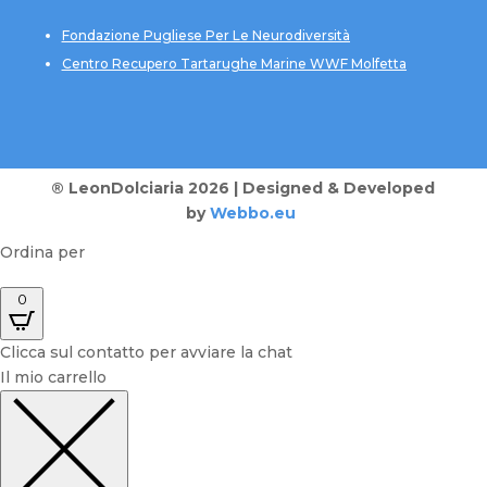
Fondazione Pugliese Per Le Neurodiversità
Centro Recupero Tartarughe Marine WWF Molfetta
® LeonDolciaria 2026 | Designed & Developed
by
Webbo.eu
Ordina per
0
Clicca sul contatto per avviare la chat
Il mio carrello