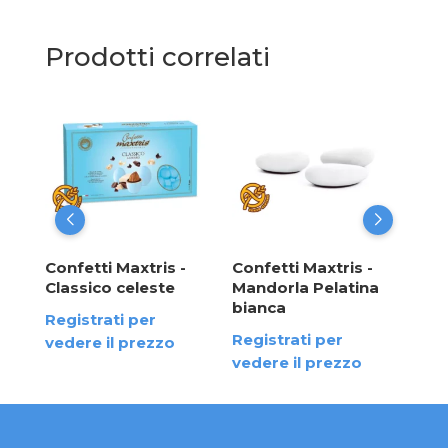
Prodotti correlati
Con
Noi
Reg
ved
Confetti Maxtris -
Confetti Maxtris -
rde
Classico celeste
Mandorla Pelatina
cio"
bianca
Registrati per
Registrati per
vedere il prezzo
vedere il prezzo