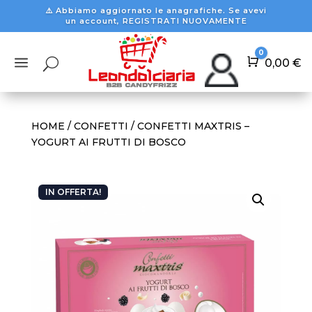
⚠️ Abbiamo aggiornato le anagrafiche. Se avevi
un account, REGISTRATI NUOVAMENTE
0
a
U
Carrello
0,00
€
HOME
/
CONFETTI
/ CONFETTI MAXTRIS –
YOGURT AI FRUTTI DI BOSCO
IN OFFERTA!